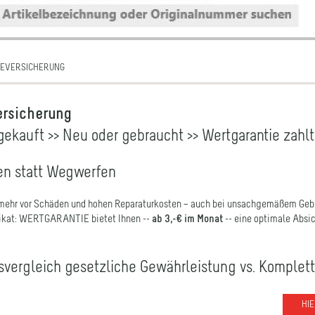
EVERSICHERUNG
ersicherung
gekauft >> Neu oder gebraucht >> Wertgarantie zahl
en statt Wegwerfen
mehr vor Schäden und hohen Reparaturkosten – auch bei unsachgemäßem Gebra
ikat: WERTGARANTIE bietet Ihnen --
ab 3,-€ im Monat
-- eine optimale Absic
svergleich gesetzliche Gewährleistung vs. Komplet
HI