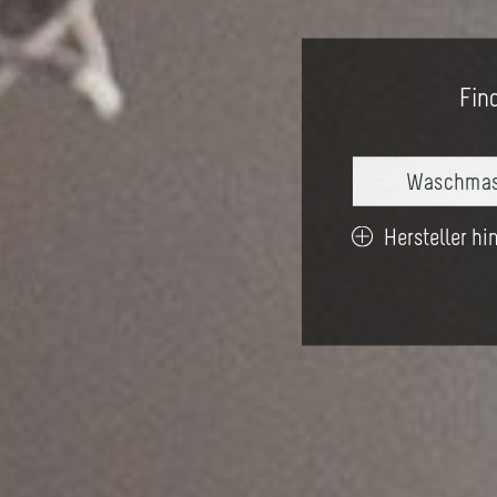
Find
Fernse
Hersteller h