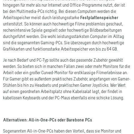
bei den Multimedia-PCs richtig. Bei diesen Computern werden die
Arbeitsspeicher meist durch leistungsstarke
Festplattenspeicher
unterstützt. So können auch hochwertige Filme problemlos geschaut,
rechenintensive Spiele gespielt oder hochwertige Bildbearbeitungen
durchgeführt werden. Die wohl leistungsstärksten Computer im Alltag
sind die sogenannten Gaming-PCs. Sie überzeugen durch hochwertige
Grafikkarten und funktionsstarke Arbeitsspeicher von bis zu 64 GB.
Je nach Bedarf und PC-Typ sollte auch das passende Zubehör gewählt
werden. So bieten sich in manchen Fällen zwei oder mehr Monitore für die
Arbeit oder ein großer Curved-Monitor für erstklassige Filmerlebnisse an.
Für Gamer gibt es außerdem praktisches Zubehör, angefangen von Gamer-
Stühlen bis hin zu Headsets und praktischen Gamer Joysticks. Wer Wert
auf einen geordneten Arbeitsplatz ohne Kabelsalat legt, der findet in
kabellosen Keyboards und der PC-Maus ebenfalls eine schicke Lösung.
Alternativen: All-in-One-PCs oder Barebone PCs
Sogenannten All-in-One-PCs haben den Vorteil, dass sie Monitor und
Rechner vereinen. Dadurch sind sie enorm platzsparend und sorgen so für