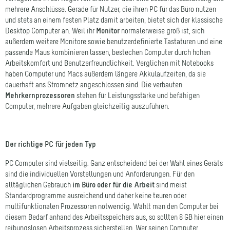
und stets an einem festen Platz damit arbeiten, bietet sich der klassische
Desktop Computer an. Weil ihr
Monitor
normalerweise groß ist, sich
außerdem weitere Monitore sowie benutzerdefinierte Tastaturen und eine
passende Maus kombinieren lassen, bestechen Computer durch hohen
Arbeitskomfort und Benutzerfreundlichkeit. Verglichen mit Notebooks
haben Computer und Macs außerdem längere Akkulaufzeiten, da sie
dauerhaft ans Stromnetz angeschlossen sind. Die verbauten
Mehrkernprozessoren
stehen für Leistungsstärke und befähigen
Computer, mehrere Aufgaben gleichzeitig auszuführen.
Der richtige PC für jeden Typ
PC Computer sind vielseitig. Ganz entscheidend bei der Wahl eines Geräts
sind die individuellen Vorstellungen und Anforderungen. Für den
alltäglichen Gebrauch
im Büro oder für die Arbeit
sind meist
Standardprogramme ausreichend und daher keine teuren oder
multifunktionalen Prozessoren notwendig. Wählt man den Computer bei
diesem Bedarf anhand des Arbeitsspeichers aus, so sollten 8 GB hier einen
reibungslosen Arbeitsprozess sicherstellen. Wer seinen Computer
hingegen für mehr als nur Internet und Office-Programme nutzt, der ist