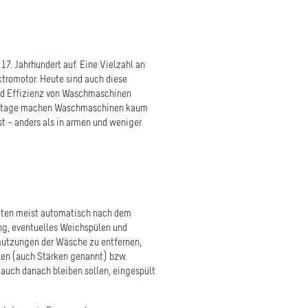
17. Jahrhundert auf. Eine Vielzahl an
tromotor. Heute sind auch diese
nd Effizienz von Waschmaschinen
eutzutage machen Waschmaschinen kaum
st – anders als in armen und weniger
räten meist automatisch nach dem
ng, eventuelles Weichspülen und
mutzungen der Wäsche zu entfernen,
len (auch Stärken genannt) bzw.
 auch danach bleiben sollen, eingespült
etzt man in Europa nahezu
Wäschetrommel, die sich um eine