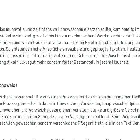
 das mühevolle und zeitintensive Handwaschen ersetzen sollte, kam bereits im 
wickelte sich stetig weiter bis hin zur mechanischen Waschmaschine mit Elek
rben und wir vertrauen auf vollautomatische Geräte. Durch die Erfindung u
eiter. So entstanden hohe Ansprüche an saubere und gepflegte Textilien. H
n und lassen uns mittelfristig viel Zeit und Geld sparen. Die Waschmaschine i
ängst kein Luxusgut mehr, sondern fester Bestandteil in jedem Haushalt.
ionsweise
schens bezeichnet. Die einzelnen Prozessschritte erfolgen bei modernen Ge
r Prozess gliedert sich dabei in Einweichen, Vorwäsche, Hauptwäsche, Spülu
 Einweichen und Vorwäsche dazu dienen, vor allem starke und größere Versch
e Flecken und übriger Schmutz aus den Waschgütern entfernt. Beim Weichspü
ächlich gewaschen, sondern verschiedene Pflegemitteln, die in den Textilien
n heutzutage vor allem sog. Bottichwaschmaschinen zum Einsatz kommen, s
en. Wie der Name verrät, ist das Herzstück dieser Art von Maschinen eine 