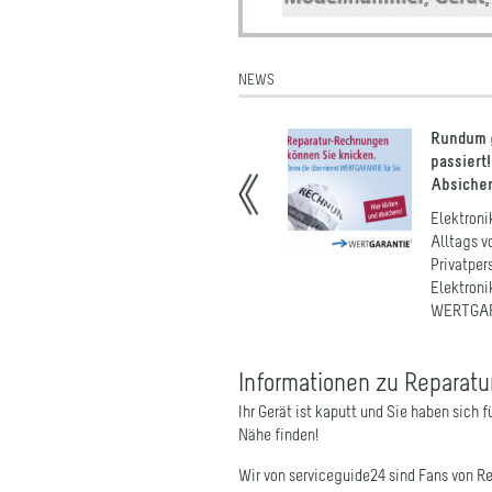
NEWS
er Elektronikschrott in Afrika
Rundum g
passiert
 entscheiden uns für den Kauf eines
Absiche
en Flachbildfernsehers, ersetzen
ren Laptop oder brauchen ...
Elektronik
terlesen
Alltags 
Privatper
Elektroni
WERTGARA
Informationen zu Reparatu
Ihr Gerät ist kaputt und Sie haben sich 
Nähe finden!
Wir von serviceguide24 sind Fans von Re
kostet ein Neukauf fast immer mehr Geld
Umwelt. Insbesondere bei langlebigen 