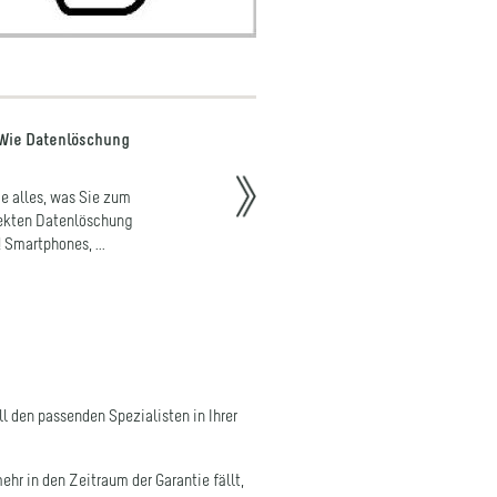
Wie Datenlöschung
Digitale Sprachassi
Funktionen und An
ie alles, was Sie zum
Wer sind eigentlich A
ekten Datenlöschung
Wie funktioniert digi
Smartphones, ...
Sprachsteuerung und 
weiterlesen
ll den passenden Spezialisten in Ihrer
hr in den Zeitraum der Garantie fällt,
nur Ihren Geldbeutel, sondern auch die
aratur auch aus ökologischen