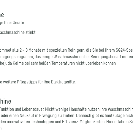
ne
ge Ihrer Geräte.
aschmaschine stinkt
mel alle 2 – 3 Monate mit speziellen Reinigern, die Sie bei Ihrem SG24-Spez
Reinigungsprogramm, das einige Waschmaschinen bei Reinigungsbedarf mit ei
he), da Keime bei sehr heißen Temperaturen nicht überleben können
he weitere
Pflegetipps
für Ihre Elektrogeräte.
hine
unktion und Lebensdauer. Nicht wenige Haushalte nutzen ihre Waschmaschine
oder einen Neukauf in Erwägung zu ziehen. Dennoch gibt es heutzutage nich
en innovativsten Technologien und Effizienz-Möglichkeiten. Hier erfahren Sie
n.