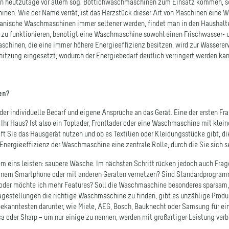
anische Waschmaschinen immer seltener werden, findet man in den Haushalt
u funktionieren, benötigt eine Waschmaschine sowohl einen Frischwasser- 
hinen, die eine immer höhere Energieeffizienz besitzen, wird zur Wasse
rhitzung eingesetzt, wodurch der Energiebedarf deutlich verringert werden kan
en?
er individuelle Bedarf und eigene Ansprüche an das Gerät. Eine der ersten Frag
 Ihr Haus? Ist also ein Toplader, Frontlader oder eine Waschmaschine mit kl
ft Sie das Hausgerät nutzen und ob es Textilien oder Kleidungsstücke gibt, d
ergieeffizienz der Waschmaschine eine zentrale Rolle, durch die Sie sich se
em eins leisten: saubere Wäsche. Im nächsten Schritt rücken jedoch auch Frag
em Smartphone oder mit anderen Geräten vernetzen? Sind Standardprogram
der möchte ich mehr Features? Soll die Waschmaschine besonderes sparsam, 
agestellungen die richtige Waschmaschine zu finden, gibt es unzählige Produ
bekanntesten darunter, wie Miele, AEG, Bosch, Bauknecht oder Samsung für ei
 oder Sharp – um nur einige zu nennen, werden mit großartiger Leistung ver