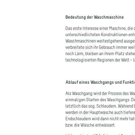
Bedeutung der Waschmaschine
Das erste Interesse einer Maschine, die
unterschiedlichsten Konstruktionen ent
Waschmaschinen weitestgehend ausgesto
verbreitete sich ihr Gebrauch immer w
noch Lärm, bleiben an ihrem Platz stehe
technologisierten Regionen der Welt – l
Ablauf eines Waschgangs und Funkt
Als Waschgang wird der Prozess des Wa
einmaligen Starten des Waschgangs. De
letztlich das sog. Schleudern. Während
werden in der Hauptwäsche auch tiefer
Endschleudern wird dann nicht mehr tats
bzw. die Wäsche entwässert.
Während in den USA, Asien und Ozeanie
ausschließlich auf Trommelwaschmaschin