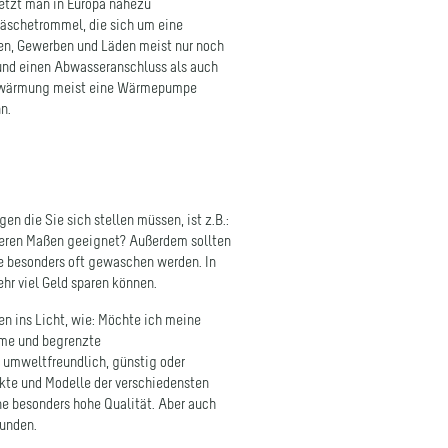
en, Gewerben und Läden meist nur noch
und einen Abwasseranschluss als auch
rerwärmung meist eine Wärmepumpe
n.
en die Sie sich stellen müssen, ist z.B.:
eineren Maßen geeignet? Außerdem sollten
ie besonders oft gewaschen werden. In
hr viel Geld sparen können.
en ins Licht, wie: Möchte ich meine
me und begrenzte
umweltfreundlich, günstig oder
kte und Modelle der verschiedensten
ne besonders hohe Qualität. Aber auch
bunden.