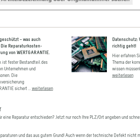
eschützt – was auch
Datenschutz: 
! Die Reparaturkosten-
richtig geht!
rung von WERTGARANTIE.
Hier erfahren S
 ist fester Bestandteil des
Thema der korr
von Unternehmen und
wissen müssen! 
sonen. Die
weiterlesen
kversicherung
NTIE sichert ...
weiterlesen
r
für eine Reparatur entschieden? Jetzt nur noch Ihre PLZ/Ort angeben und schne
paraturen und das aus gutem Grund! Auch wenn der technische Defekt nicht me
 als eine fachgerechte Reparatur. Sie schonen aber durch die Reparatur nicht 
Produkten wie Notebooks, Waschmaschinen oder Kaffeemaschinen ist die Rep